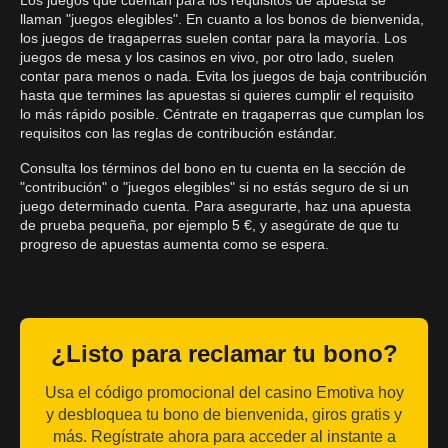
Los juegos que cuentan para los requisitos de apuesta se
llaman "juegos elegibles". En cuanto a los bonos de bienvenida,
los juegos de tragaperras suelen contar para la mayoría. Los
juegos de mesa y los casinos en vivo, por otro lado, suelen
contar para menos o nada. Evita los juegos de baja contribución
hasta que termines las apuestas si quieres cumplir el requisito
lo más rápido posible. Céntrate en tragaperras que cumplan los
requisitos con las reglas de contribución estándar.
Consulta los términos del bono en tu cuenta en la sección de
"contribución" o "juegos elegibles" si no estás seguro de si un
juego determinado cuenta. Para asegurarte, haz una apuesta
de prueba pequeña, por ejemplo 5 €, y asegúrate de que tu
progreso de apuestas aumenta como se espera.
¿Listo para reclamar tu bono?
Usa el código promocional del casino Emotiva hoy
y desbloquea tu bono de bienvenida, giros gratis y
más. Regístrate ahora para acceder al instante a