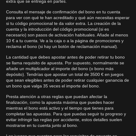
extra que se entrega en partes.
Consulta el mensaje de confirmación del bono en tu cuenta
para ver con qué te han acreditado y qué aún necesitas esperar
si tu código promocional te da valor extra. La creación de la
cuenta y la introducción del código promocional (si es
necesario) son pasos de activación habituales. Añade al menos
10 € a tu cuenta. Ve a la caja o a la página de promociones y
reclama el bono (si hay un botón de reclamación manual).
La cantidad que debes apostar antes de poder retirar tu bono
se llama requisito de apuesta. Por supuesto, normalmente se
añade un multiplicador al importe del bono (o bono más
depósito). Tendrías que apostar un total de 3500 € en juegos
que sean elegibles antes de poder retirar cualquier ganancia de
un bono que valga 35 veces el importe del bono.
Presta atención a otras reglas que puedan afectar la
finalización, como la apuesta máxima que puedes hacer
mientras el bono está activo y el tiempo que tienes para
completar las apuestas. Para que puedas seguir tu progreso y
evitar infringir las reglas por accidente, estos detalles suelen
mostrarse en tu cuenta junto al bono.