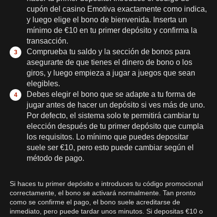
cupón del casino Emotiva exactamente como indica,
y luego elige el bono de bienvenida. Inserta un
mínimo de €10 en tu primer depósito y confirma la
transacción.
Comprueba tu saldo y la sección de bonos para
asegurarte de que tienes el dinero de bono o los
giros, y luego empieza a jugar a juegos que sean
elegibles.
Debes elegir el bono que se adapte a tu forma de
jugar antes de hacer un depósito si ves más de uno.
Por defecto, el sistema solo te permitirá cambiar tu
elección después de tu primer depósito que cumpla
los requisitos. Lo mínimo que puedes depositar
suele ser €10, pero esto puede cambiar según el
método de pago.
Si haces tu primer depósito e introduces tu código promocional
correctamente, el bono se activará normalmente. Tan pronto
como se confirme el pago, el bono suele acreditarse de
inmediato, pero puede tardar unos minutos. Si depositas €10 o