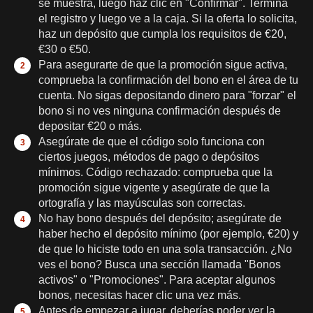
se muestra, luego haz clic en "Confirmar". Termina
el registro y luego ve a la caja. Si la oferta lo solicita,
haz un depósito que cumpla los requisitos de €20,
€30 o €50.
Para asegurarte de que la promoción sigue activa,
comprueba la confirmación del bono en el área de tu
cuenta. No sigas depositando dinero para "forzar" el
bono si no ves ninguna confirmación después de
depositar €20 o más.
Asegúrate de que el código solo funciona con
ciertos juegos, métodos de pago o depósitos
mínimos. Código rechazado: comprueba que la
promoción sigue vigente y asegúrate de que la
ortografía y las mayúsculas son correctas.
No hay bono después del depósito; asegúrate de
haber hecho el depósito mínimo (por ejemplo, €20) y
de que lo hiciste todo en una sola transacción. ¿No
ves el bono? Busca una sección llamada "Bonos
activos" o "Promociones". Para aceptar algunos
bonos, necesitas hacer clic una vez más.
Antes de empezar a jugar, deberías poder ver la