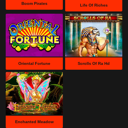
Boom Pirates
Life Of Riches
Oriental Fortune
Scrolls Of Ra Hd
Enchanted Meadow