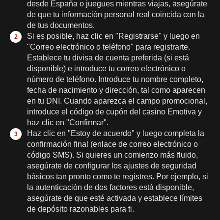
desde España o juegues mientras viajas, asegúrate
de que tu información personal real coincida con la
de tus documentos.
Si es posible, haz clic en "Registrarse" y luego en
"Correo electrónico o teléfono" para registrarte.
Establece tu divisa de cuenta preferida (si está
disponible) e introduce tu correo electrónico o
número de teléfono. Introduce tu nombre completo,
fecha de nacimiento y dirección, tal como aparecen
en tu DNI. Cuando aparezca el campo promocional,
introduce el código de cupón del casino Emotiva y
haz clic en "Confirmar".
Haz clic en "Estoy de acuerdo" y luego completa la
confirmación final (enlace de correo electrónico o
código SMS). Si quieres un comienzo más fluido,
asegúrate de configurar los ajustes de seguridad
básicos tan pronto como te registres. Por ejemplo, si
la autenticación de dos factores está disponible,
asegúrate de que esté activada y establece límites
de depósito razonables para ti.