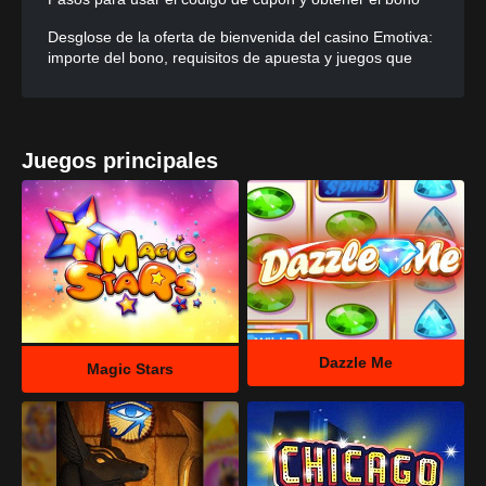
Desglose de la oferta de bienvenida del casino Emotiva:
importe del bono, requisitos de apuesta y juegos que
son elegibles
Puedes seguir añadiendo a tu saldo con bonos de
depósito que funcionan con un código promocional del
Juegos principales
casino Emotiva si eres un jugador que regresa
Es fácil conseguir giros gratis y giros de bono en el
casino Emotiva
Programa VIP del casino Emotiva y ofertas de
reembolso
Cómo funciona el programa VIP
Qué debes buscar en las ofertas de reembolso
Dazzle Me
Magic Stars
Cómo crear una cuenta en el casino Emotiva y
verificarla rápidamente
En solo unos pasos