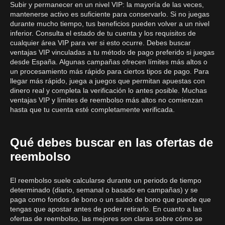
Subir y permanecer en un nivel VIP: la mayoría de las veces,
mantenerse activo es suficiente para conservarlo. Si no juegas
durante mucho tiempo, tus beneficios pueden volver a un nivel
inferior. Consulta el estado de tu cuenta y los requisitos de
cualquier área VIP para ver si esto ocurre. Debes buscar
ventajas VIP vinculadas a tu método de pago preferido si juegas
desde España. Algunas campañas ofrecen límites más altos o
un procesamiento más rápido para ciertos tipos de pago. Para
llegar más rápido, juega a juegos que permitan apuestas con
dinero real y completa la verificación lo antes posible. Muchas
ventajas VIP y límites de reembolso más altos no comienzan
hasta que tu cuenta esté completamente verificada.
Qué debes buscar en las ofertas de
reembolso
El reembolso suele calcularse durante un periodo de tiempo
determinado (diario, semanal o basado en campañas) y se
paga como fondos de bono o un saldo de bono que puede que
tengas que apostar antes de poder retirarlo. En cuanto a las
ofertas de reembolso, las mejores son claras sobre cómo se