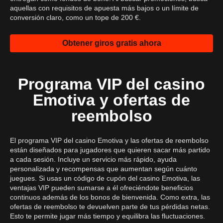
aquellas con requisitos de apuesta más bajos o un límite de
conversión claro, como un tope de 200 €.
Obtener giros gratis ahora
Programa VIP del casino
Emotiva y ofertas de
reembolso
El programa VIP del casino Emotiva y las ofertas de reembolso
están diseñados para jugadores que quieren sacar más partido
a cada sesión. Incluye un servicio más rápido, ayuda
personalizada y recompensas que aumentan según cuánto
juegues. Si usas un código de cupón del casino Emotiva, las
ventajas VIP pueden sumarse a él ofreciéndote beneficios
continuos además de los bonos de bienvenida. Como extra, las
ofertas de reembolso te devuelven parte de tus pérdidas netas.
Esto te permite jugar más tiempo y equilibra las fluctuaciones.