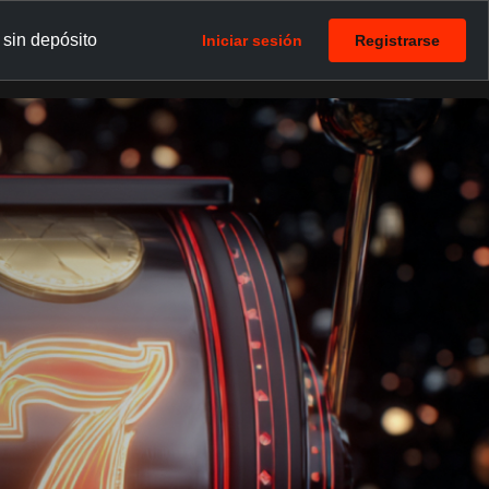
sin depósito
Iniciar sesión
Registrarse