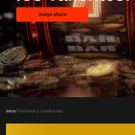
Juega ahora
Inicio
Términos y condiciones