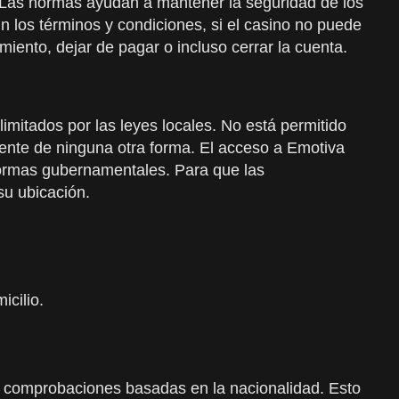
de. Las normas ayudan a mantener la seguridad de los
ún los términos y condiciones, si el casino no puede
miento, dejar de pagar o incluso cerrar la cuenta.
imitados por las leyes locales. No está permitido
mente de ninguna otra forma. El acceso a Emotiva
 normas gubernamentales. Para que las
su ubicación.
icilio.
n comprobaciones basadas en la nacionalidad. Esto