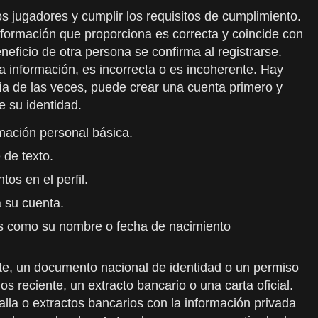
 jugadores y cumplir los requisitos de cumplimiento.
nformación que proporciona es correcta y coincide con
eficio de otra persona se confirma al registrarse.
a información, es incorrecta o es incoherente. Hay
ría de las veces, puede crear una cuenta primero y
e su identidad.
rmación personal básica.
 de texto.
s en el perfil.
 su cuenta.
tes como su nombre o fecha de nacimiento
rte, un documento nacional de identidad o un permiso
s reciente, un extracto bancario o una carta oficial.
lla o extractos bancarios con la información privada