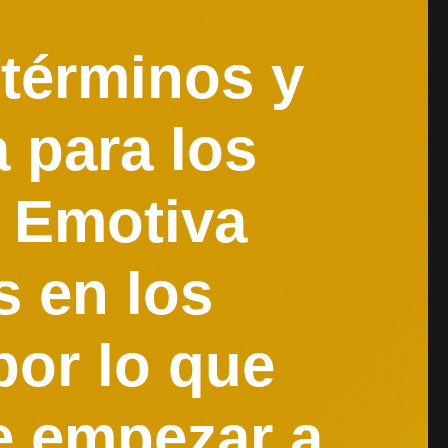
 términos y
 para los
 Emotiva
s en los
por lo que
e empezar a