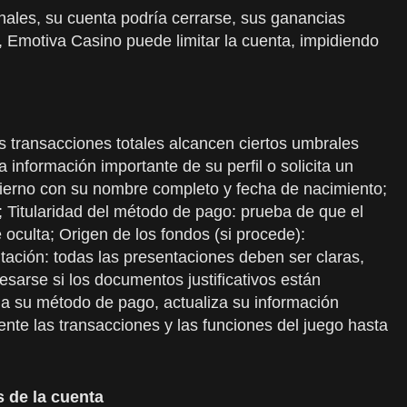
nales, su cuenta podría cerrarse, sus ganancias
, Emotiva Casino puede limitar la cuenta, impidiendo
us transacciones totales alcancen ciertos umbrales
 información importante de su perfil o solicita un
bierno con su nombre completo y fecha de nacimiento;
o; Titularidad del método de pago: prueba de que el
oculta; Origen de los fondos (si procede):
ación: todas las presentaciones deben ser claras,
esarse si los documentos justificativos están
ia su método de pago, actualiza su información
nte las transacciones y las funciones del juego hasta
s de la cuenta